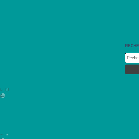
RECHE
ien [
#
]
ien [
#
]