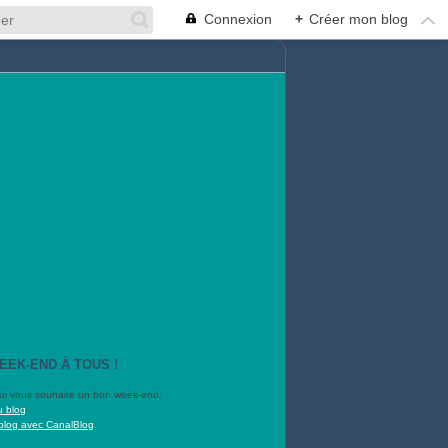
Connexion
+
Créer mon blog
EEK-END À TOUS !
ui vous souhaite un bon week-end.
u blog
blog avec CanalBlog