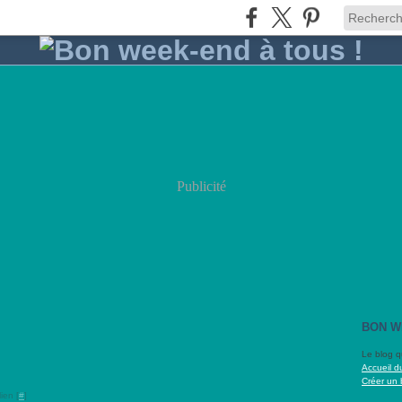
Publicité
BON W
Le blog q
Accueil d
Créer un 
ien [
#
]