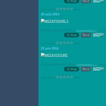
Vous aimez ?
0 vote
29 août 2014
Posté par Magnolia75 à 10:55 -
Commentaires [
…
]
- Permal
Vous aimez ?
0 vote
23 juin 2014
Posté par Magnolia75 à 10:09 -
Commentaires [
…
]
- Permal
Vous aimez ?
0 vote