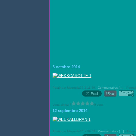
3 octobre 2014
Posté par Magnolia75 à 11:46 -
Commentaires [
…
]
- Permal
Vous aimez ?
0 vote
12 septembre 2014
Posté par Magnolia75 à 09:57 -
Commentaires [
…
]
- Permal