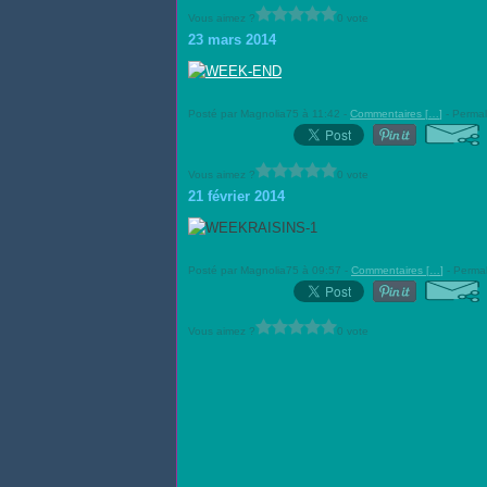
Vous aimez ?
0 vote
23 mars 2014
Posté par Magnolia75 à 11:42 -
Commentaires [
…
]
- Permal
Vous aimez ?
0 vote
21 février 2014
Posté par Magnolia75 à 09:57 -
Commentaires [
…
]
- Permal
Vous aimez ?
0 vote