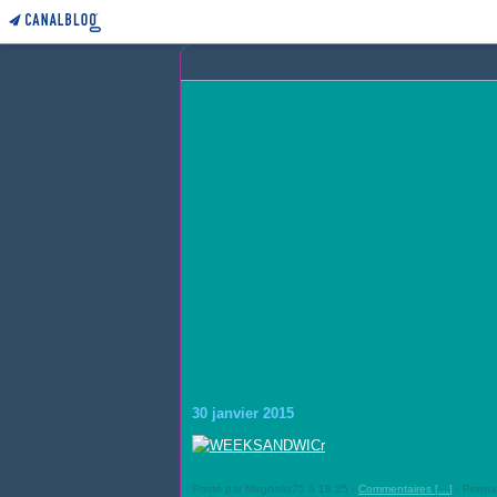
30 janvier 2015
Posté par Magnolia75 à 18:25 -
Commentaires [
…
]
- Permal