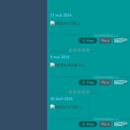
17 mai 2014
Posté par Magnolia75 à 16:28 -
Commentaires [
…
]
- Permal
Vous aimez ?
0 vote
9 mai 2014
Posté par Magnolia75 à 09:51 -
Commentaires [
…
]
- Permal
Vous aimez ?
0 vote
18 avril 2014
Posté par Magnolia75 à 18:58 -
Commentaires [
…
]
- Permal